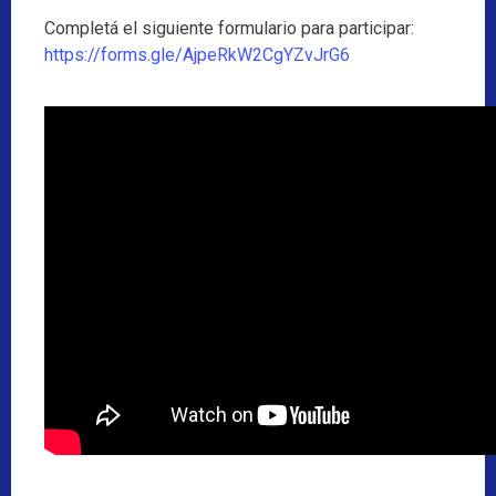
Completá el siguiente formulario para participar:
https://forms.gle/AjpeRkW2CgYZvJrG6