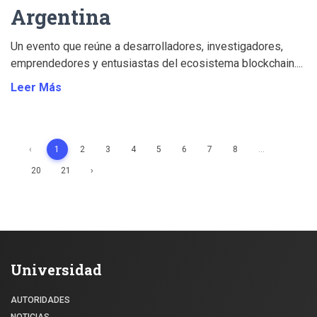
Argentina
Un evento que reúne a desarrolladores, investigadores,
emprendedores y entusiastas del ecosistema blockchain....
Leer Más
‹
1
2
3
4
5
6
7
8
...
20
21
›
Universidad
AUTORIDADES