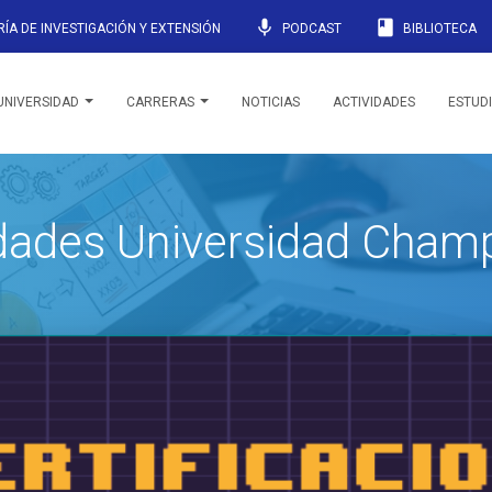
mic
book
ÍA DE INVESTIGACIÓN Y EXTENSIÓN
PODCAST
BIBLIOTECA
UNIVERSIDAD
CARRERAS
NOTICIAS
ACTIVIDADES
ESTUD
idades Universidad Cham