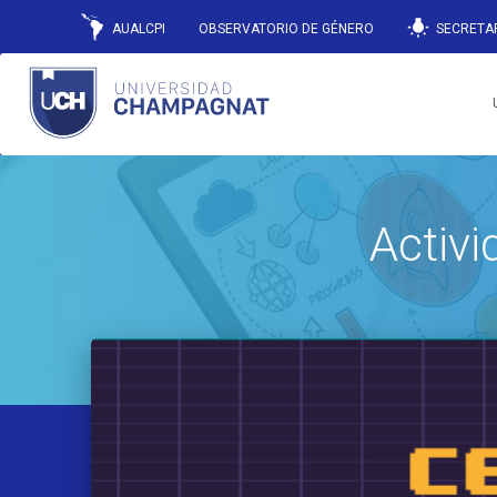
wb_incandescent
AUALCPI
OBSERVATORIO DE GÉNERO
SECRETAR
Activ