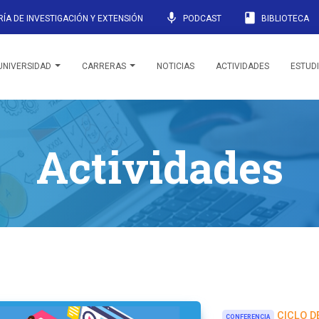
mic
book
ÍA DE INVESTIGACIÓN Y EXTENSIÓN
PODCAST
BIBLIOTECA
UNIVERSIDAD
CARRERAS
NOTICIAS
ACTIVIDADES
ESTUD
Actividades
CICLO D
CONFERENCIA