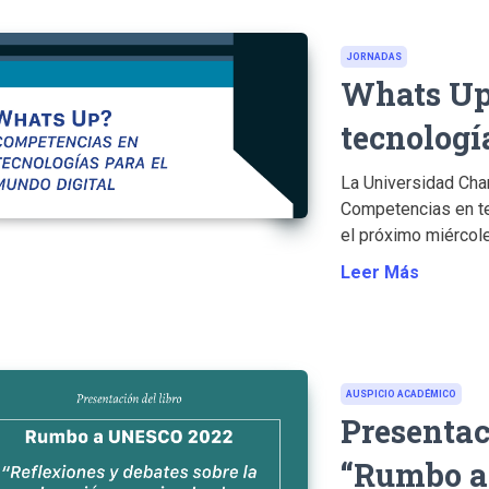
JORNADAS
Whats Up
tecnologí
La Universidad Cha
Competencias en tec
el próximo miércole
Leer Más
AUSPICIO ACADÉMICO
Presentac
“Rumbo a