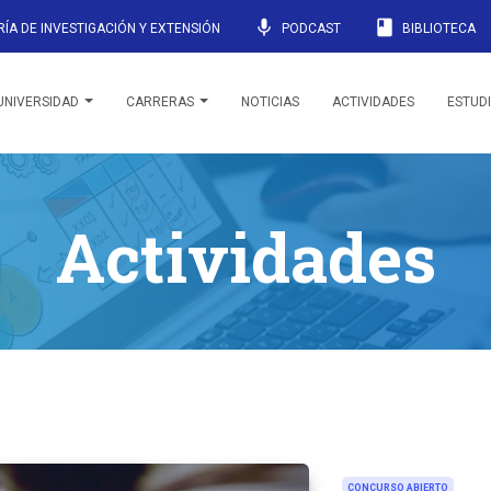
mic
book
ÍA DE INVESTIGACIÓN Y EXTENSIÓN
PODCAST
BIBLIOTECA
UNIVERSIDAD
CARRERAS
NOTICIAS
ACTIVIDADES
ESTUD
Actividades
CONCURSO ABIERTO