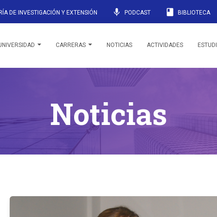
mic
book
ÍA DE INVESTIGACIÓN Y EXTENSIÓN
PODCAST
BIBLIOTECA
UNIVERSIDAD
CARRERAS
NOTICIAS
ACTIVIDADES
ESTUD
Noticias