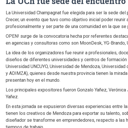
La UCh fue sede del encuentro
La Universidad Champagnat fue elegida para ser la sede de
Crecer, un evento que tuvo como objetivo inicial poder reunir
profesionalmente y ser parte de una comunidad en la que se p
OPEN! surge de la convocatoria hecha por referentes destac
en agencias y consultoras como son MoonDesk, YG-Brando,
La idea de los organizadores fue reunir a profesionales, doc
diseños de diferentes universidades y centros de formació
Universidad UNCUYO, Universidad de Mendoza, Universidad 
y ADIMZA), quienes desde nuestra provincia tienen la mirada
presentan hoy en el mundo.
Los principales expositores fueron Gonzalo Yañez, Verónica J
Yañez.
En esta jornada se expusieron diversas experiencias entre l
tienen los creativos de Mendoza para exportar su talento, so
diseñador se transforme en emprendedores, respecto a las h
tiempos de trabajo.