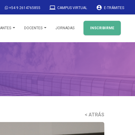
laptop
account_circle
+54 9 2614765855
CAMPUS VIRTUAL
E-TRÁMITES
IANTES
DOCENTES
JORNADAS
INSCRIBIRME
< ATRÁS