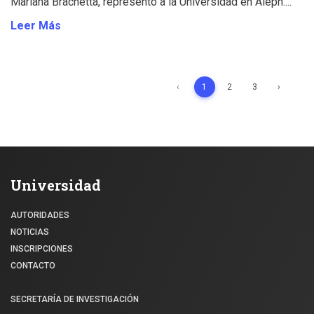
Mariana Brachetta, representó a la Universidad en Aleph....
Leer Más
‹
1
2
3
›
Universidad
AUTORIDADES
NOTICIAS
INSCRIPCIONES
CONTACTO
SECRETARÍA DE INVESTIGACIÓN