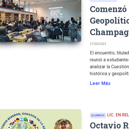
Comenzó e
Geopolíti
Champag
27/05/2025
El encuentro, titula
reunió a estudiant
analizar la Cuesti
histórica y geopolíti
Leer Más
LIC. EN R
ALUMNOS
Octavio R