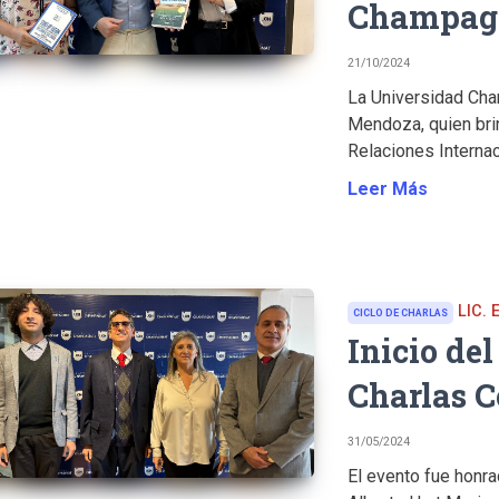
Champag
21/10/2024
La Universidad Cham
Mendoza, quien brin
Relaciones Internaci
Leer Más
LIC. 
CICLO DE CHARLAS
Inicio de
Charlas C
31/05/2024
El evento fue honra