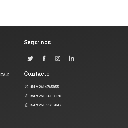
Seguinos
Contacto
IZAJE
+54 9 2614765855
+54 9 261 341-7120
+54 9 261 552-7047