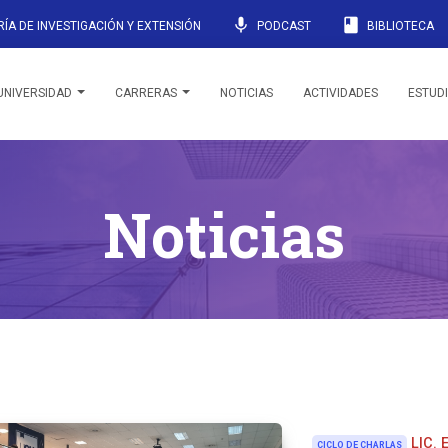
mic
book
ÍA DE INVESTIGACIÓN Y EXTENSIÓN
PODCAST
BIBLIOTECA
UNIVERSIDAD
CARRERAS
NOTICIAS
ACTIVIDADES
ESTUD
Noticias
LIC. 
CICLO DE CHARLAS