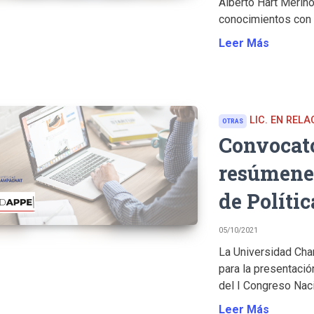
Alberto Hart Merino
conocimientos con l
Leer Más
LIC. EN REL
OTRAS
Convocato
resúmenes
de Polític
05/10/2021
La Universidad Ch
para la presentació
del I Congreso Nacio
Leer Más