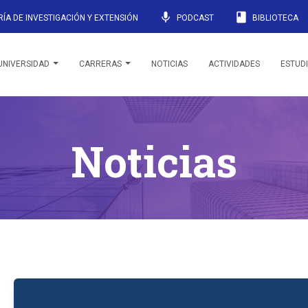
mic
book
ÍA DE INVESTIGACIÓN Y EXTENSIÓN
PODCAST
BIBLIOTECA
UNIVERSIDAD
CARRERAS
NOTICIAS
ACTIVIDADES
ESTUD
Noticias