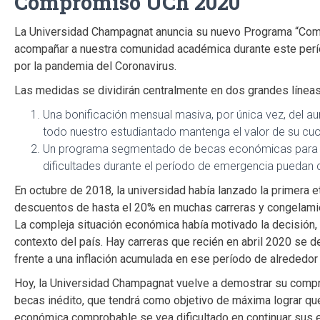
Compromiso UCh 2020
La Universidad Champagnat anuncia su nuevo Programa “Com
acompañar a nuestra comunidad académica durante este perío
por la pandemia del Coronavirus.
Las medidas se dividirán centralmente en dos grandes línea
Una bonificación mensual masiva, por única vez, del au
todo nuestro estudiantado mantenga el valor de su cu
Un programa segmentado de becas económicas para qu
dificultades durante el período de emergencia puedan c
En octubre de 2018, la universidad había lanzado la primera
descuentos de hasta el 20% en muchas carreras y congelamie
La compleja situación económica había motivado la decisión,
contexto del país. Hay carreras que recién en abril 2020 se
frente a una inflación acumulada en ese período de alrededor
Hoy, la Universidad Champagnat vuelve a demostrar su compr
becas inédito, que tendrá como objetivo de máxima lograr qu
económica comprobable se vea dificultado en continuar sus 