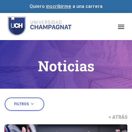
Quiero
inscribirme
a una carrera
Togg
navig
Noticias
expand_more
FILTROS
< ATRÁS