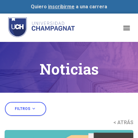
Quiero
inscribirme
a una carrera
Togg
navig
Noticias
expand_more
FILTROS
< ATRÁS