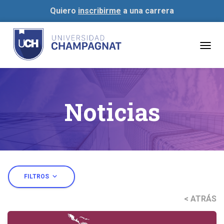
Quiero
inscribirme
a una carrera
Togg
navig
Noticias
expand_more
FILTROS
< ATRÁS