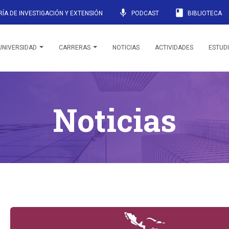
mic
book
ÍA DE INVESTIGACIÓN Y EXTENSIÓN
PODCAST
BIBLIOTECA
UNIVERSIDAD
CARRERAS
NOTICIAS
ACTIVIDADES
ESTUD
Noticias