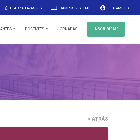
laptop
account_circle
+54 9 2614765855
CAMPUS VIRTUAL
E-TRÁMITES
IANTES
DOCENTES
JORNADAS
INSCRIBIRME
< ATRÁS