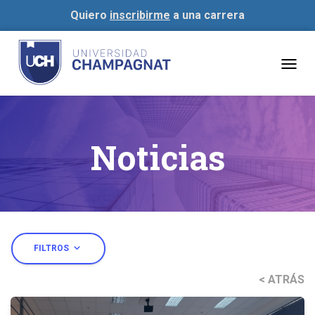
Quiero
inscribirme
a una carrera
Togg
navig
Noticias
expand_more
FILTROS
< ATRÁS