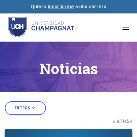
Quiero
inscribirme
a una carrera
Togg
navig
Noticias
expand_more
FILTROS
< ATRÁS