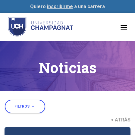
Quiero
inscribirme
a una carrera
Togg
navig
Noticias
expand_more
FILTROS
< ATRÁS