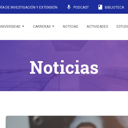
mic
book
ÍA DE INVESTIGACIÓN Y EXTENSIÓN
PODCAST
BIBLIOTECA
UNIVERSIDAD
CARRERAS
NOTICIAS
ACTIVIDADES
ESTUD
Noticias