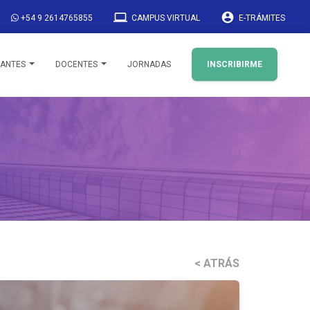
laptop
account_circle
+54 9 2614765855
CAMPUS VIRTUAL
E-TRÁMITES
IANTES
DOCENTES
JORNADAS
INSCRIBIRME
< ATRÁS