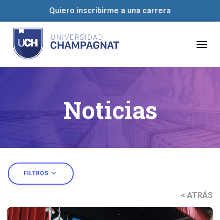
Quiero
inscribirme
a una carrera
Togg
navig
Noticias
expand_more
FILTROS
< ATRÁS