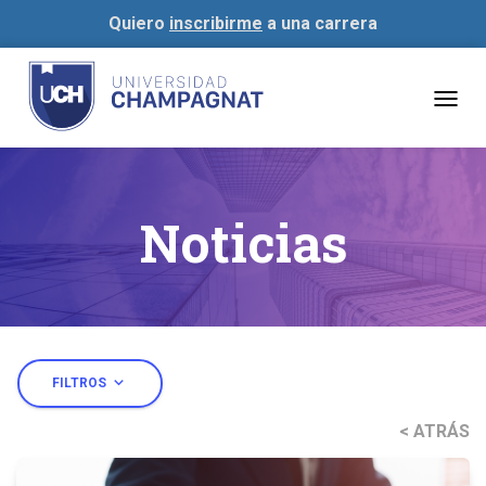
Quiero
inscribirme
a una carrera
Togg
navig
Noticias
expand_more
FILTROS
< ATRÁS