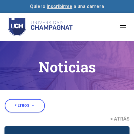
Quiero
inscribirme
a una carrera
Togg
navig
Noticias
expand_more
FILTROS
< ATRÁS