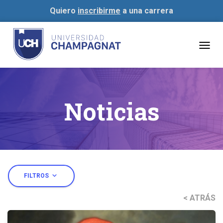
Quiero
inscribirme
a una carrera
Togg
navig
Noticias
expand_more
FILTROS
< ATRÁS