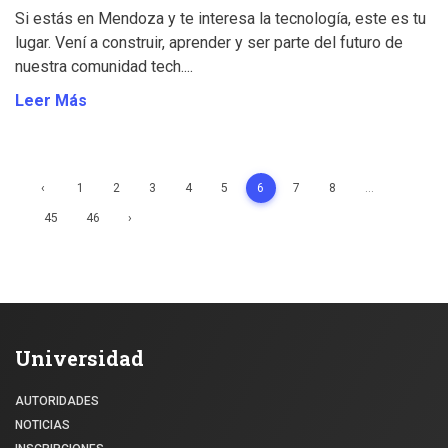
Si estás en Mendoza y te interesa la tecnología, este es tu
lugar. Vení a construir, aprender y ser parte del futuro de
nuestra comunidad tech....
Leer Más
‹
1
2
3
4
5
6
7
8
...
45
46
›
Universidad
AUTORIDADES
NOTICIAS