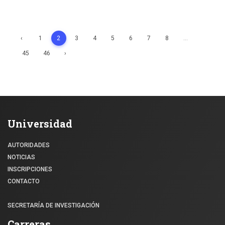
‹
1
2
3
4
5
6
7
8
...
45
46
›
Universidad
AUTORIDADES
NOTICIAS
INSCRIPCIONES
CONTACTO
SECRETARÍA DE INVESTIGACIÓN
Carreras