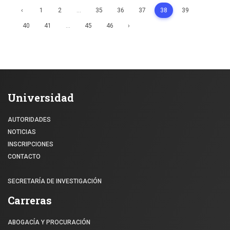
‹
1
2
...
35
36
37
38
39
40
41
...
45
46
›
Universidad
AUTORIDADES
NOTICIAS
INSCRIPCIONES
CONTACTO
SECRETARÍA DE INVESTIGACIÓN
Carreras
ABOGACÍA Y PROCURACIÓN